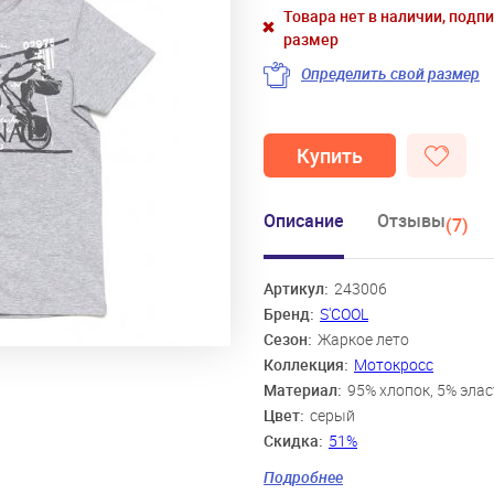
Товара нет в наличии, подп
размер
Определить свой размер
Купить
Описание
Отзывы
(7)
Артикул:
243006
Бренд:
S'COOL
Сезон:
Жаркое лето
Коллекция:
Мотокросс
Материал:
95% хлопок, 5% эла
Цвет:
серый
Скидка:
51%
Пол:
Мальчики
Подробнее
Возраст:
8 лет, 9 лет, 10 лет, 11 