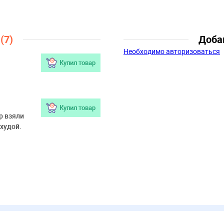
12 лет, 13 лет, 14 лет
ы
(7)
Доба
Необходимо авторизоваться
Купил товар
Купил товар
р взяли
 худой.