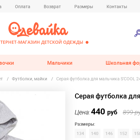
а
Оплата
Возврат
Размеры
Контакты
ТЕРНЕТ-МАГАЗИН ДЕТСКОЙ ОДЕЖДЫ
вочки
Мальчики
Школьная фо
ет
Футболки, майки
Серая футболка для мальчика S'COOL 2
Серая футболка дл
440
Цена:
руб
899 р
Размеры:
134
140
146
152
15