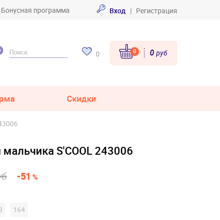
Бонусная программа
Вход
|
Регистрация
0
0
руб
0
рма
Скидки
43006
я мальчика S'COOL 243006
уб
-51
%
8
164