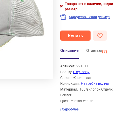
Товара нет в наличии, подп
размер
Определить свой размер
Купить
Описание
Отзывы
(7)
Артикул:
221011
Бренд:
PlayToday
Сезон:
Жаркое лето
Коллекция:
На гребне волны
Материал:
100% хлопок Отделк
нейлон
Цвет:
светло-серый
Скидка:
26%
Подробнее
Пол:
Мальчики