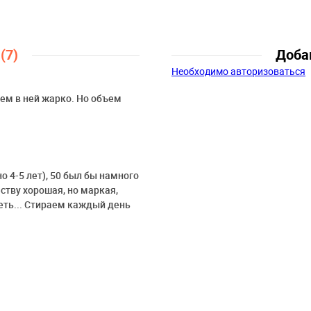
Возраст:
2 года, 3 года, 4 года, 
лет, 7 лет
Персонаж:
101 далматинец
ы
(7)
Доба
Необходимо авторизоваться
нем в ней жарко. Но объем
о 4-5 лет), 50 был бы намного
еству хорошая, но маркая,
еть... Стираем каждый день