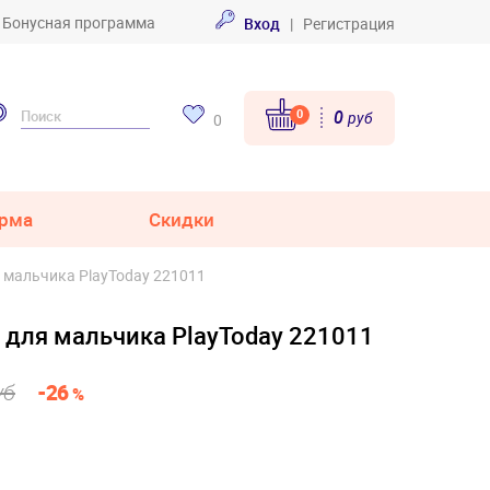
Бонусная программа
Вход
|
Регистрация
0
0
руб
0
рма
Скидки
я мальчика PlayToday 221011
 для мальчика PlayToday 221011
уб
-26
%