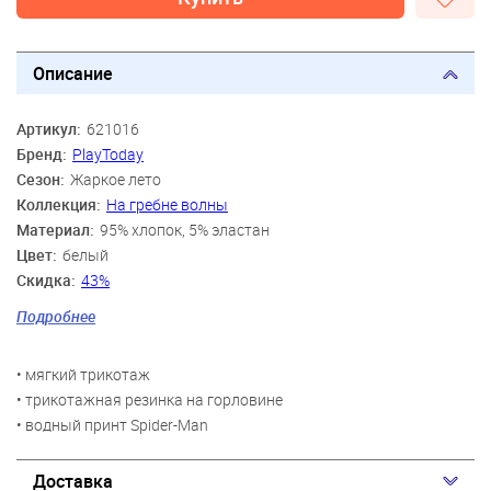
Описание
Артикул:
621016
Бренд:
PlayToday
Сезон:
Жаркое лето
Коллекция:
На гребне волны
Материал:
95% хлопок, 5% эластан
Цвет:
белый
Скидка:
43%
Пол:
Мальчики
Подробнее
Возраст:
4 года, 5 лет, 6 лет, 7 лет, 8 лет, 9 лет
Персонаж:
Человек Паук
• мягкий трикотаж
• трикотажная резинка на горловине
• водный принт Spider-Man
Доставка