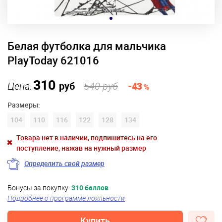
Белая футболка для мальчика
PlayToday 621016
310
Цена:
руб
540 руб
-43
%
Размеры:
104
110
116
122
128
134
Товара нет в наличии, подпишитесь на его
поступление, нажав на нужный размер
Определить свой размер
Бонусы за покупку:
310 баллов
Подробнее о программе лояльности
Купить