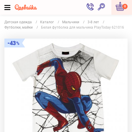
0
Детская одежда
Каталог
Мальчики
3-8 лет
Футболки, майки
Белая футболка для мальчика PlayToday 621016
43