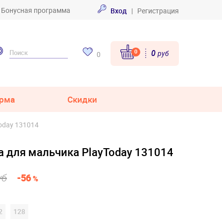
Бонусная программа
Вход
|
Регистрация
0
0
руб
0
рма
Скидки
oday 131014
а для мальчика PlayToday 131014
уб
-56
%
2
128