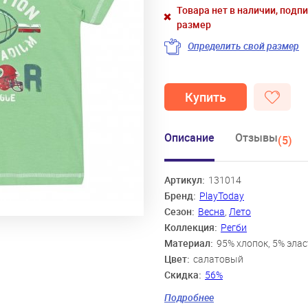
Товара нет в наличии, подп
размер
Определить свой размер
Купить
Описание
Отзывы
(5)
Артикул:
131014
Бренд:
PlayToday
Сезон:
Весна
,
Лето
Коллекция:
Регби
Материал:
95% хлопок, 5% эла
Цвет:
салатовый
Скидка:
56%
Пол:
Мальчики
Подробнее
Возраст:
3 года, 4 года, 5 лет, 6 