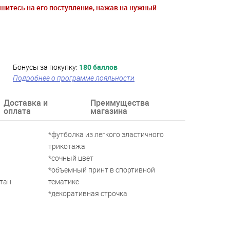
ишитесь на его поступление, нажав на нужный
Бонусы за покупку:
180 баллов
Подробнее о программе лояльности
Доставка и
Преимущества
оплата
магазина
*футболка из легкого эластичного
трикотажа
*сочный цвет
*объемный принт в спортивной
стан
тематике
*декоративная строчка
лет, 7 лет,