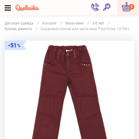
0
Детская одежда
Каталог
Мальчики
3-8 лет
Брюки, джинсы
Бордовые брюки для мальчика PlayToday 131061
51