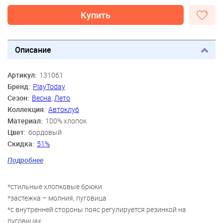
Купить
Описание
Артикул:
131061
Бренд:
PlayToday
Сезон:
Весна
,
Лето
Коллекция:
Автоклуб
Материал:
100% хлопок
Цвет:
бордовый
Скидка:
51%
Пол:
Мальчики
Подробнее
Возраст:
3 года, 4 года, 5 лет, 6 лет, 7 лет, 8 лет
*стильные хлопковые брюки
*застежка – молния, пуговица
*с внутренней стороны пояс регулируется резинкой на
пуговицах