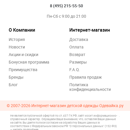
8 (495) 215-55-50
Пн-Сб с 9:00 до 21:00
О Компании
Интернет-магазин
История
Доставка
Новости
Оплата
Акции и скидки
Возврат
Бонусная программа
Размеры
Преимущества
F.A.Q.
Бренды
Правила продаж
Блог
Политика
конфиденциальности
© 2007-2026
Интернет-магазин детской одежды Одевайка.ру
Не является публичной офертой по ст.437 ГК РФ, сайт носит информационно-
.
справочный характер. Обращаем Ваше внимание, что, оставляя Ваши данные
на сайте, Вы даете полное согласие на обработку Ваших данных в
соответствии с Федеральным законом РФ "О персональных данных" (152-ФЗ)
—
читать подробнее
.