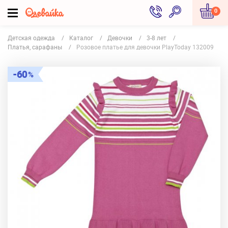
0
Детская одежда
Каталог
Девочки
3-8 лет
Платья, сарафаны
Розовое платье для девочки PlayToday 132009
60