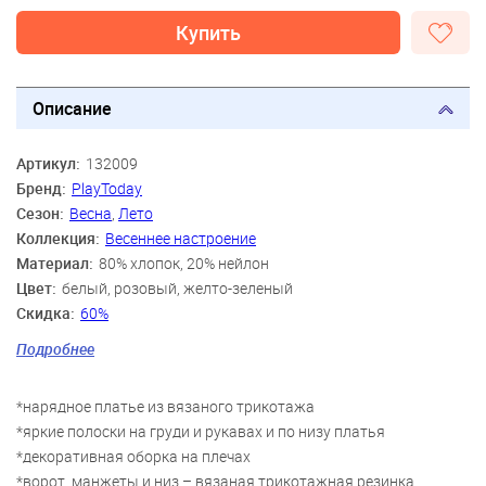
Купить
Описание
Артикул:
132009
Бренд:
PlayToday
Сезон:
Весна
,
Лето
Коллекция:
Весеннее настроение
Материал:
80% хлопок, 20% нейлон
Цвет:
белый, розовый, желто-зеленый
Скидка:
60%
Пол:
Девочки
Подробнее
Возраст:
3 года, 4 года, 5 лет, 6 лет, 7 лет, 8 лет
*нарядное платье из вязаного трикотажа
*яркие полоски на груди и рукавах и по низу платья
*декоративная оборка на плечах
*ворот, манжеты и низ – вязаная трикотажная резинка