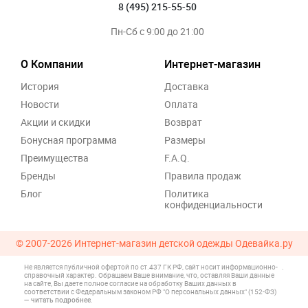
8 (495) 215-55-50
Пн-Сб с 9:00 до 21:00
О Компании
Интернет-магазин
История
Доставка
Новости
Оплата
Акции и скидки
Возврат
Бонусная программа
Размеры
Преимущества
F.A.Q.
Бренды
Правила продаж
Блог
Политика
конфиденциальности
© 2007-2026
Интернет-магазин детской одежды Одевайка.ру
Не является публичной офертой по ст.437 ГК РФ, сайт носит информационно-
.
справочный характер. Обращаем Ваше внимание, что, оставляя Ваши данные
на сайте, Вы даете полное согласие на обработку Ваших данных в
соответствии с Федеральным законом РФ "О персональных данных" (152-ФЗ)
—
читать подробнее
.