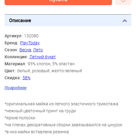
Описание
Артикул:
132080
Бренд:
PlayToday
Сезон:
Весна
,
Лето
Коллекция:
Летний букет
Материал:
95% хлопок, 5% эластан
Цвет:
белый, розовый, желто-зеленый
Скидка:
58%
Пол:
Девочки
Подробнее
Возраст:
3 года, 4 года, 5 лет, 6 лет, 7 лет, 8 лет
*оригинальная майка из легкого эластичного трикотажа
*нежный цветочный принт на груди
*яркие полоски
*на плечах декоративные сборки завязываются на шнурок
*в низ майки вставлена резинка