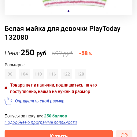
Белая майка для девочки PlayToday
132080
250
Цена:
руб
590 руб
-58
%
Размеры:
98
104
110
116
122
128
Товара нет в наличии, подпишитесь на его
поступление, нажав на нужный размер
Определить свой размер
Бонусы за покупку:
250 баллов
Подробнее о программе лояльности
Купить