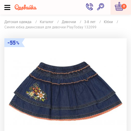
0
Детская одежда
Каталог
Девочки
3-8 лет
Юбки
Синяя юбка джинсовая для девочки PlayToday 132099
55