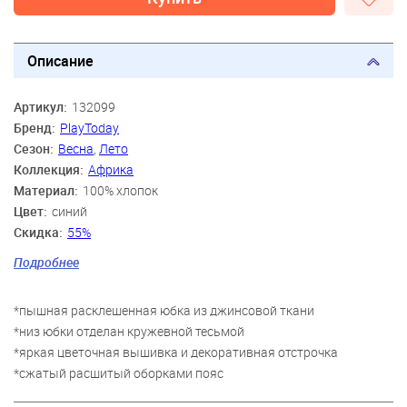
Описание
Артикул:
132099
Бренд:
PlayToday
Сезон:
Весна
,
Лето
Коллекция:
Африка
Материал:
100% хлопок
Цвет:
синий
Скидка:
55%
Пол:
Девочки
Подробнее
Возраст:
3 года, 4 года, 5 лет, 6 лет, 7 лет, 8 лет
*пышная расклешенная юбка из джинсовой ткани
*низ юбки отделан кружевной тесьмой
*яркая цветочная вышивка и декоративная отстрочка
*сжатый расшитый оборками пояс