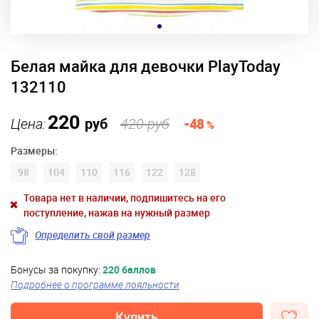
Белая майка для девочки PlayToday
132110
220
Цена:
руб
420 руб
-48
%
Размеры:
98
104
110
116
122
128
Товара нет в наличии, подпишитесь на его
поступление, нажав на нужный размер
Определить свой размер
Бонусы за покупку:
220 баллов
Подробнее о программе лояльности
Купить