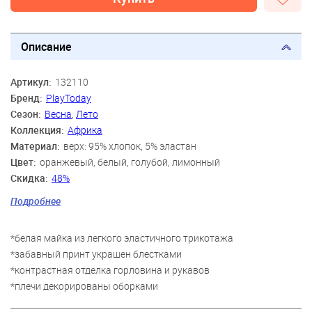
Описание
Артикул:
132110
Бренд:
PlayToday
Сезон:
Весна
,
Лето
Коллекция:
Африка
Материал:
верх: 95% хлопок, 5% эластан
Цвет:
оранжевый, белый, голубой, лимонный
Скидка:
48%
Пол:
Девочки
Подробнее
Возраст:
3 года, 4 года, 5 лет, 6 лет, 7 лет, 8 лет
*белая майка из легкого эластичного трикотажа
*забавный принт украшен блестками
*контрастная отделка горловина и рукавов
*плечи декорированы оборками