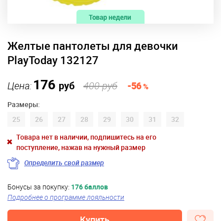
Желтые пантолеты для девочки
PlayToday 132127
176
Цена:
руб
400 руб
-56
%
Размеры:
25
26
27
28
29
30
31
32
Товара нет в наличии, подпишитесь на его
поступление, нажав на нужный размер
Определить свой размер
Бонусы за покупку:
176 баллов
Подробнее о программе лояльности
Купить