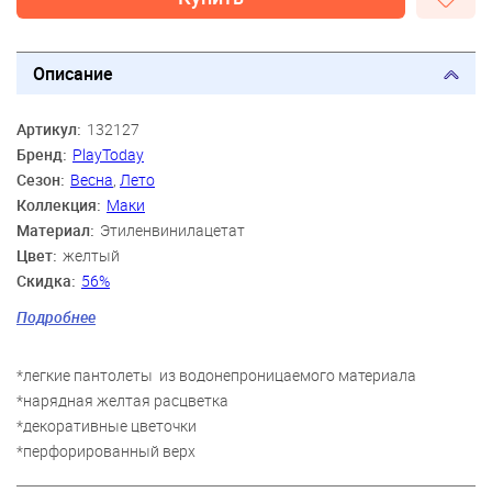
Описание
Артикул:
132127
Бренд:
PlayToday
Сезон:
Весна
,
Лето
Коллекция:
Маки
Материал:
Этиленвинилацетат
Цвет:
желтый
Скидка:
56%
Пол:
Девочки
Подробнее
Возраст:
3 года, 4 года, 5 лет, 6 лет, 7 лет, 8 лет, 9 лет
*легкие пантолеты из водонепроницаемого материала
*нарядная желтая расцветка
*декоративные цветочки
*перфорированный верх