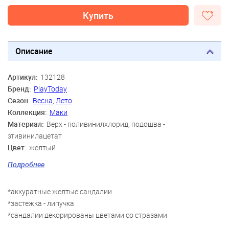
Купить
Описание
Артикул:
132128
Бренд:
PlayToday
Сезон:
Весна
,
Лето
Коллекция:
Маки
Материал:
Верх - поливинилхлорид, подошва -
этивинилацетат
Цвет:
желтый
Скидка:
56%
Подробнее
Пол:
Девочки
Возраст:
3 года, 4 года, 5 лет, 6 лет, 7 лет, 8 лет, 9 лет
*аккуратные желтые сандалии
*застежка - липучка
*сандалии декорированы цветами со стразами