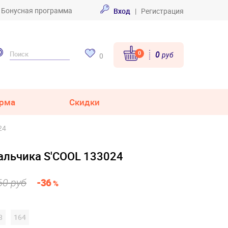
Бонусная программа
Вход
|
Регистрация
0
0
руб
0
рма
Скидки
24
альчика S'COOL 133024
60 руб
-36
%
8
164