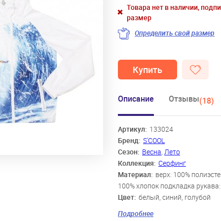
Товара нет в наличии, подп
размер
Определить свой размер
Купить
Описание
Отзывы
(18)
Артикул:
133024
Бренд:
S'COOL
Сезон:
Весна
,
Лето
Коллекция:
Серфинг
Материал:
верх: 100% полиэсте
100% хлопок подкладка рукава:
Цвет:
белый, синий, голубой
Скидка:
36%
Подробнее
Пол:
Мальчики