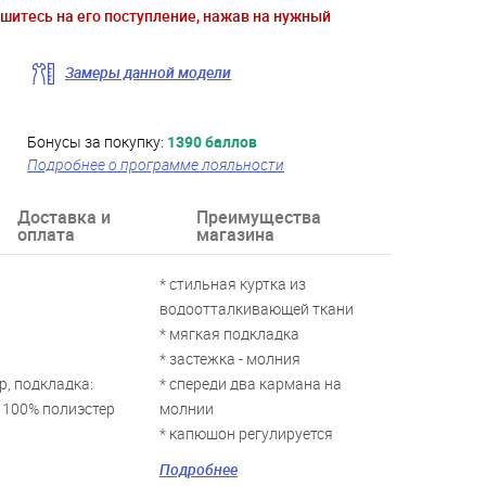
ишитесь на его поступление, нажав на нужный
Замеры данной модели
Бонусы за покупку:
1390 баллов
Подробнее о программе лояльности
Доставка и
Преимущества
оплата
магазина
* стильная куртка из
водоотталкивающей ткани
* мягкая подкладка
* застежка - молния
р, подкладка:
* спереди два кармана на
 100% полиэстер
молнии
* капюшон регулируется
внутренней резинкой со
Подробнее
стопперами