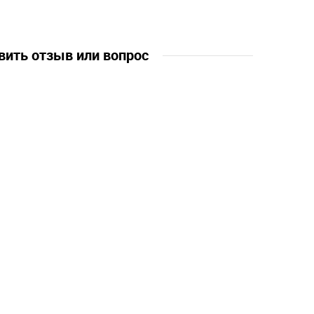
2 лет, 13 лет
* в манжеты и низ вставлена
резинка
* объемный принт
вить отзыв или вопрос