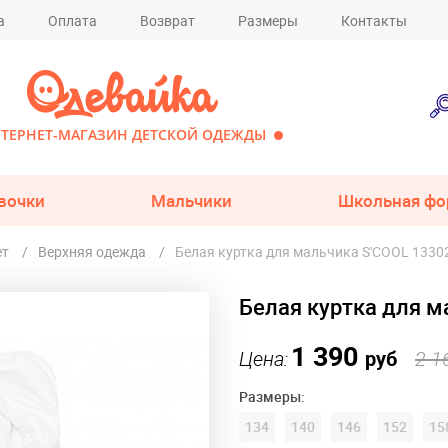
а
Оплата
Возврат
Размеры
Контакты
ТЕРНЕТ-МАГАЗИН ДЕТСКОЙ ОДЕЖДЫ
вочки
Мальчики
Школьная фо
ет
Верхняя одежда
Белая куртка для мальчика S'COOL 1330
Белая куртка для м
1 390
Цена:
руб
2 1
Размеры:
134
140
146
152
15