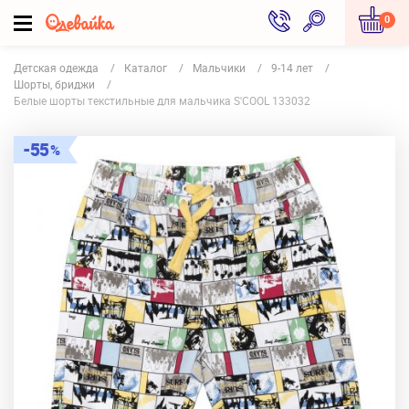
0
Детская одежда
Каталог
Мальчики
9-14 лет
Шорты, бриджи
Белые шорты текстильные для мальчика S'COOL 133032
55