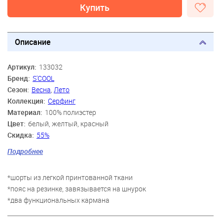
Купить
Описание
Артикул:
133032
Бренд:
S'COOL
Сезон:
Весна
,
Лето
Коллекция:
Серфинг
Материал:
100% полиэстер
Цвет:
белый, желтый, красный
Скидка:
55%
Пол:
Мальчики
Подробнее
Возраст:
9 лет, 10 лет, 11 лет, 12 лет, 13 лет
*шорты из легкой принтованной ткани
*пояс на резинке, завязывается на шнурок
*два функциональных кармана