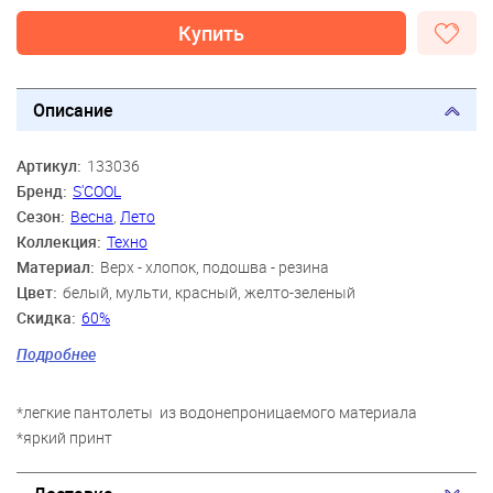
Купить
Описание
Артикул:
133036
Бренд:
S'COOL
Сезон:
Весна
,
Лето
Коллекция:
Техно
Материал:
Верх - хлопок, подошва - резина
Цвет:
белый, мульти, красный, желто-зеленый
Скидка:
60%
Пол:
Мальчики
Подробнее
Возраст:
9 лет, 10 лет, 11 лет, 12 лет
*легкие пантолеты из водонепроницаемого материала
*яркий принт