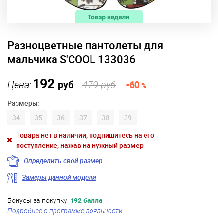
Разноцветные пантолеты для
мальчика S'COOL 133036
192
Цена:
руб
479 руб
-60
%
Размеры:
34
35
36
37
38
39
Товара нет в наличии, подпишитесь на его
поступление, нажав на нужный размер
Определить свой размер
Замеры данной модели
Бонусы за покупку:
192 балла
Подробнее о программе лояльности