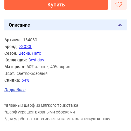
Купить
Описание
Артикул:
134030
Бренд:
S'COOL
Сезон:
Весна
,
Лето
Коллекция:
Best day
Материал:
60% хлопок, 40% акрил
Цвет:
светло-розовый
Скидка:
54%
Пол:
Девочки
Подробнее
Возраст:
9 лет-14 лет
*вязаный шарф из мягкого трикотажа
*шарф украшен вязаными оборками
*для удобства застегивается на металлическую кнопку