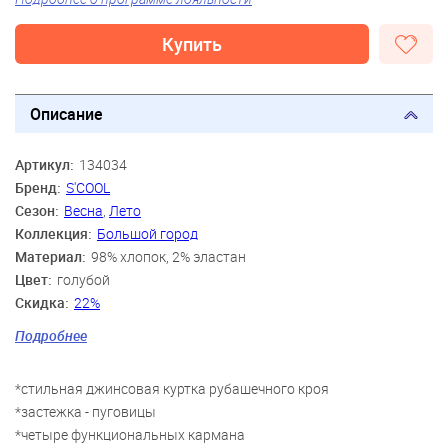
Купить
Описание
Артикул:
134034
Бренд:
S'COOL
Сезон:
Весна
,
Лето
Коллекция:
Большой город
Материал:
98% хлопок, 2% эластан
Цвет:
голубой
Скидка:
22%
Пол:
Девочки
Подробнее
Возраст:
9 лет, 10 лет, 11 лет, 12 лет, 13 лет, 14 лет
*стильная джинсовая куртка рубашечного кроя
*застежка - пуговицы
*четыре функциональных кармана