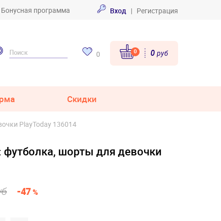
Бонусная программа
Вход
|
Регистрация
0
0
руб
0
рма
Скидки
вочки PlayToday 136014
: футболка, шорты для девочки
уб
-47
%