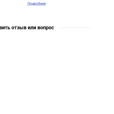
*в пояс вставлена тесьма в тон
Подробнее
футболке
лет, 7 лет, 8
вить отзыв или вопрос