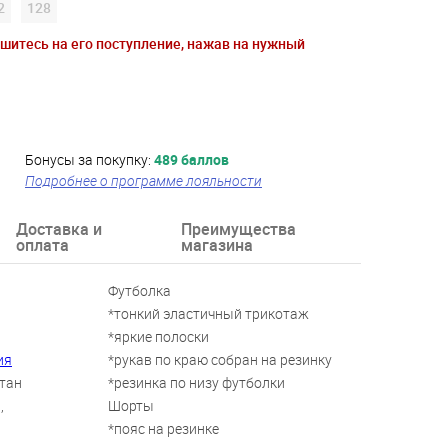
2
128
ишитесь на его поступление, нажав на нужный
Бонусы за покупку:
489 баллов
Подробнее о программе лояльности
Доставка и
Преимущества
оплата
магазина
Футболка
*тонкий эластичный трикотаж
*яркие полоски
ия
*рукав по краю собран на резинку
стан
*резинка по низу футболки
,
Шорты
*пояс на резинке