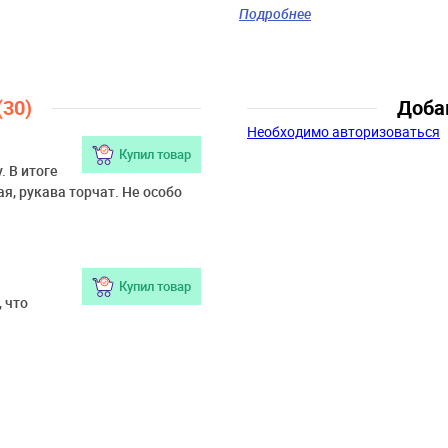
Скидка:
47%
Подробнее
Пол:
Девочки
Возраст:
3 года, 4 года, 5 лет, 6 
лет
(30)
Доба
Необходимо авторизоваться
Купил товар
. В итоге
я, рукава торчат. Не особо
Купил товар
 что