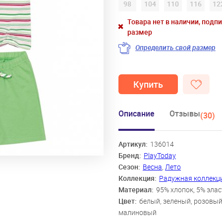
98
104
110
116
12
Товара нет в наличии, подп
размер
Определить свой размер
Купить
Описание
Отзывы
(30)
Артикул:
136014
Бренд:
PlayToday
Сезон:
Весна
,
Лето
Коллекция:
Радужная коллекц
Материал:
95% хлопок, 5% эла
Цвет:
белый, зеленый, розовый
малиновый