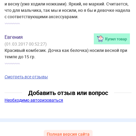
и весну (уже ходили ножками). Яркий, не маркий. Считается,
Внимание! Варежки и сапожки идут в комплекте только у
что для мальчика, так мы и носили, но я бы и девочке надела
размеров 62-68,
с соответствующими аксессуарами.
у размеров 74-86 только варежки, сапожек нет
Евгения
Купил товар
(01.03.2017 00:52:27)
Красивый комбезик. Дочка как белочка) носили весной при
темпе до 15 гр.
Смотреть все отзывы
Добавить отзыв или вопрос
Необходимо авторизоваться
Полная версия сайта