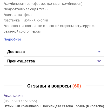
*комбинезон-трансформер (конверт, комбинезон)
*водоотталкивающая ткань
*подкладка - флис
*застежка – молния, кнопки
*капюшон на подкладке, с внешней стороны регулируется
резинкой со стоппером
*нашивка на груди
Подробнее
*съемные варежки и сапожки
*манжеты и край капюшона – вязаная трикотажная резинка
Доставка
Размеры с 74 по 86:
Преимущества
*теплый комбинезон из водоотталкивающей ткани
*подкладка - флис
*застежка – молния, кнопки
*капюшон на подкладке, с внешней стороны регулируется
Отзывы и вопросы
(60)
резинкой со стоппером
*нашивка на груди
Анастасия
*съемные варежки
(05.06.2017 15:09:55)
*манжеты и край капюшона – вязаная трикотажная резинка
Отличный комбинезон - носили два сезона - осень (в коляске)