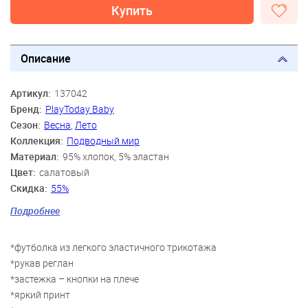
Купить
Описание
Артикул:
137042
Бренд:
PlayToday Baby
Сезон:
Весна
,
Лето
Коллекция:
Подводный мир
Материал:
95% хлопок, 5% эластан
Цвет:
салатовый
Скидка:
55%
Пол:
Мальчики
Подробнее
Возраст:
6 мес., 9 мес., 12 мес., 18 мес., 2 года
*футболка из легкого эластичного трикотажа
*рукав реглан
*застежка – кнопки на плече
*яркий принт