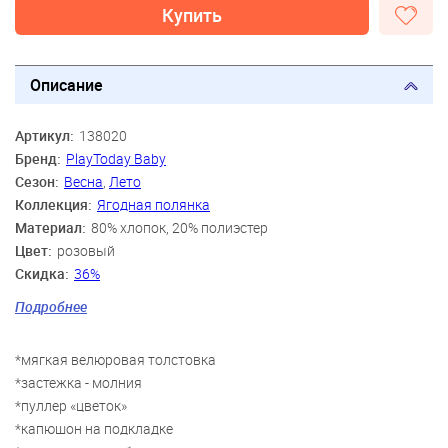
Купить
Описание
Артикул:
138020
Бренд:
PlayToday Baby
Сезон:
Весна
,
Лето
Коллекция:
Ягодная полянка
Материал:
80% хлопок, 20% полиэстер
Цвет:
розовый
Скидка:
36%
Пол:
Девочки
Подробнее
Возраст:
6 мес., 9 мес., 12 мес., 18 мес., 2 года
*мягкая велюровая толстовка
*застежка - молния
*пуллер «цветок»
*капюшон на подкладке