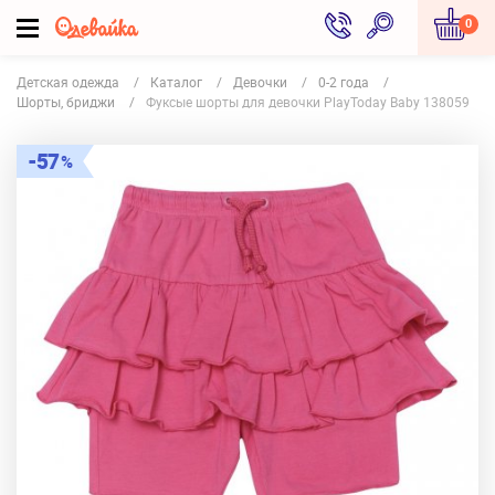
0
Детская одежда
Каталог
Девочки
0-2 года
Шорты, бриджи
Фуксые шорты для девочки PlayToday Baby 138059
57