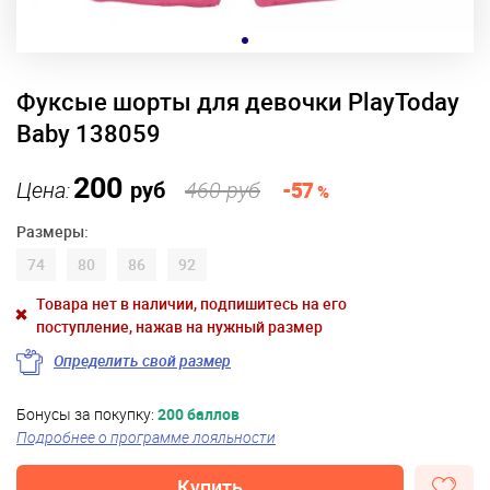
Фуксые шорты для девочки PlayToday
Baby 138059
200
Цена:
руб
460 руб
-57
%
Размеры:
74
80
86
92
Товара нет в наличии, подпишитесь на его
поступление, нажав на нужный размер
Определить свой размер
Бонусы за покупку:
200 баллов
Подробнее о программе лояльности
Купить