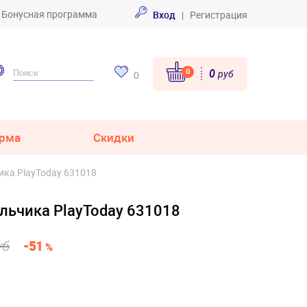
Бонусная программа
Вход
|
Регистрация
0
0
руб
0
рма
Скидки
ика PlayToday 631018
льчика PlayToday 631018
уб
-51
%