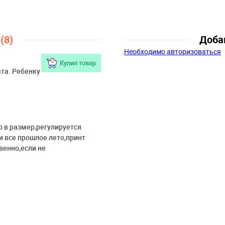
лет-7 лет
Персонаж:
Человек Паук
ы
(8)
Доба
Необходимо авторизоваться
Купил товар
та. Ребенку
р в размер,регулируется
и все прошлое лето,принт
венно,если не