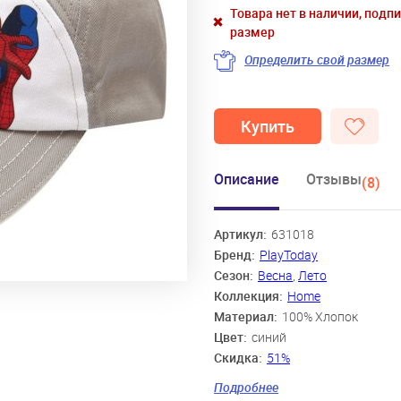
Товара нет в наличии, подп
размер
Определить свой размер
Купить
Описание
Отзывы
(8)
Артикул:
631018
Бренд:
PlayToday
Сезон:
Весна
,
Лето
Коллекция:
Home
Материал:
100% Хлопок
Цвет:
синий
Скидка:
51%
Пол:
Мальчики
Подробнее
Возраст:
2 года-3 года, 4 года-5