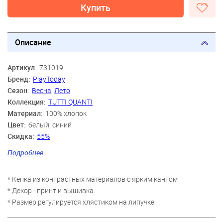
Купить
Описание
Артикул:
731019
Бренд:
PlayToday
Сезон:
Весна
,
Лето
Коллекция:
TUTTI QUANTI
Материал:
100% хлопок
Цвет:
белый, синий
Скидка:
55%
Пол:
Мальчики
Подробнее
Возраст:
3 года-4 года, 5 лет-6 лет, 7 лет-9 лет
* Кепка из контрастных материалов с ярким кантом
* Декор - принт и вышивка
* Размер регулируется хлястиком на липучке