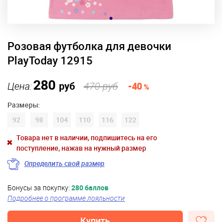
Розовая футболка для девочки
PlayToday 12915
280
Цена:
руб
470 руб
-40
%
Размеры:
92
98
104
110
116
122
Товара нет в наличии, подпишитесь на его
поступление, нажав на нужный размер
Определить свой размер
Бонусы за покупку:
280 баллов
Подробнее о программе лояльности
Купить