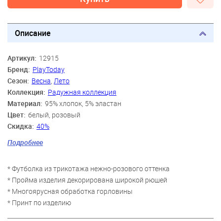
Описание
Артикул:
12915
Бренд:
PlayToday
Сезон:
Весна
,
Лето
Коллекция:
Радужная коллекция
Материал:
95% хлопок, 5% эластан
Цвет:
белый, розовый
Скидка:
40%
Пол:
Девочки
Подробнее
Возраст:
2 года, 3 года, 4 года, 5 лет, 6 лет, 7 лет
* Футболка из трикотажа нежно-розового оттенка
* Пройма изделия декорирована широкой рюшей
* Многоярусная обработка горловины
* Принт по изделию