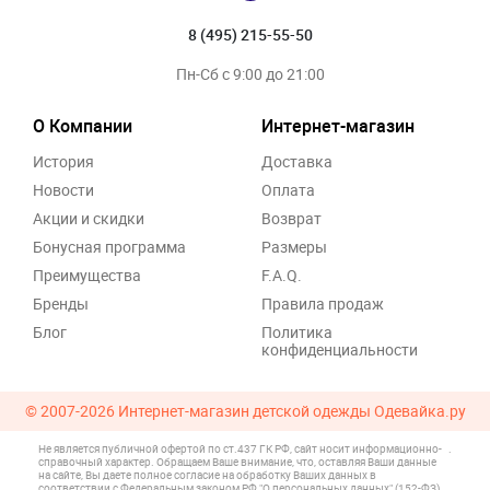
8 (495) 215-55-50
Пн-Сб с 9:00 до 21:00
О Компании
Интернет-магазин
История
Доставка
Новости
Оплата
Акции и скидки
Возврат
Бонусная программа
Размеры
Преимущества
F.A.Q.
Бренды
Правила продаж
Блог
Политика
конфиденциальности
© 2007-2026
Интернет-магазин детской одежды Одевайка.ру
Не является публичной офертой по ст.437 ГК РФ, сайт носит информационно-
.
справочный характер. Обращаем Ваше внимание, что, оставляя Ваши данные
на сайте, Вы даете полное согласие на обработку Ваших данных в
соответствии с Федеральным законом РФ "О персональных данных" (152-ФЗ)