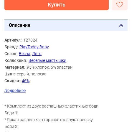
Купить
Описание
Артикул:
127024
Бренд:
PlayToday Baby
Сезон:
Весна
,
Лето
Коллекция:
Веселые мартышки
Материал:
95% хлопок, 5% эластан
Цвет:
серый, полоска
Скидка:
46%
Пол:
Мальчики
Подробнее
Возраст:
0 мес., 3 мес., 6 мес., 9 мес.
* Комплект из двух распашных эластичных боди
Боди 1:
* Яркая расцветка в горизонтальную полоску
Боди 2: