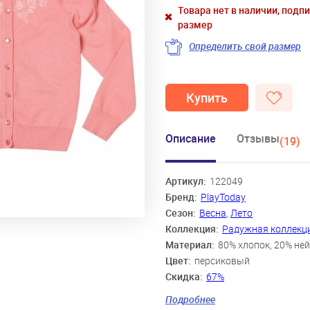
Товара нет в наличии, подп
размер
Определить свой размер
Купить
Описание
Отзывы
(19)
Артикул:
122049
Бренд:
PlayToday
Сезон:
Весна
,
Лето
Коллекция:
Радужная коллекц
Материал:
80% хлопок, 20% не
Цвет:
персиковый
Скидка:
67%
Пол:
Девочки
Подробнее
Возраст:
2 года, 3 года, 4 года, 