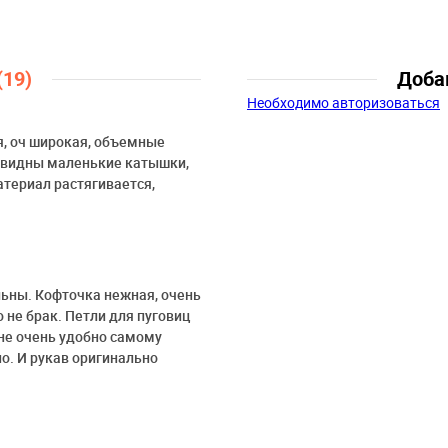
лет, 7 лет
(19)
Доба
Необходимо авторизоваться
я, оч широкая, объемные
е видны маленькие катышки,
атериал растягивается,
льны. Кофточка нежная, очень
о не брак. Петли для пуговиц
 не очень удобно самому
но. И рукав оригинально