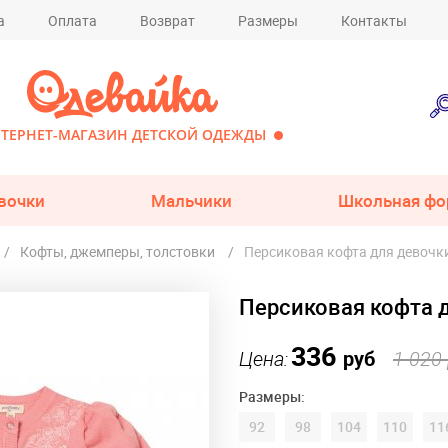
а
Оплата
Возврат
Размеры
Контакты
ТЕРНЕТ-МАГАЗИН ДЕТСКОЙ ОДЕЖДЫ
вочки
Мальчики
Школьная фо
Кофты, джемперы, толстовки
Персиковая кофта для девочки
Персиковая кофта д
336
Цена:
руб
1 020
Размеры:
92
98
104
110
11