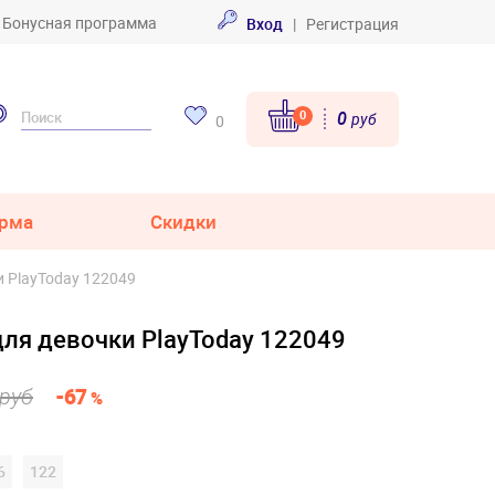
Бонусная программа
Вход
|
Регистрация
0
0
руб
0
рма
Скидки
 PlayToday 122049
ля девочки PlayToday 122049
 руб
-67
%
6
122