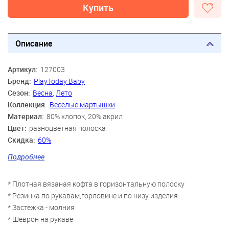
Купить
Описание
Артикул:
127003
Бренд:
PlayToday Baby
Сезон:
Весна
,
Лето
Коллекция:
Веселые мартышки
Материал:
80% хлопок, 20% акрил
Цвет:
разноцветная полоска
Скидка:
60%
Пол:
Мальчики
Подробнее
Возраст:
6 мес., 9 мес., 12 мес., 18 мес.
* Плотная вязаная кофта в горизонтальную полоску
* Резинка по рукавам,горловине и по низу изделия
* Застежка - молния
* Шеврон на рукаве