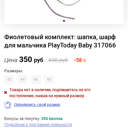
Фиолетовый комплект: шапка, шарф
для мальчика PlayToday Baby 317066
350
Цена:
руб
830 руб
-58
%
Размеры:
42
44
46
48
Товара нет в наличии, подпишитесь на его
поступление, нажав на нужный размер
Определить свой размер
Бонусы за покупку:
350 баллов
Подробнее о программе лояльности