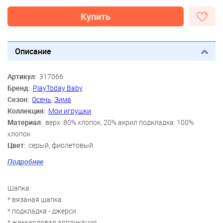
Купить
Описание
Артикул:
317066
Бренд:
PlayToday Baby
Сезон:
Осень
,
Зима
Коллекция:
Мои игрушки
Материал:
верх: 80% хлопок, 20% акрил подкладка: 100%
хлопок
Цвет:
серый, фиолетовый
Скидка:
58%
Подробнее
Пол:
Мальчики
Возраст:
3 мес., 6 мес., 9 мес., 12 мес., 2 года
Шапка:
* вязаная шапка
* подкладка - джерси
* жаккардовая аппликация