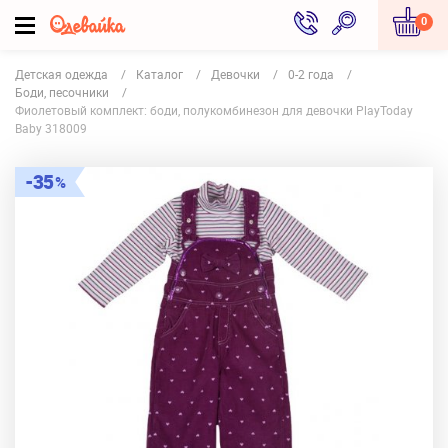
0
Детская одежда
Каталог
Девочки
0-2 года
Боди, песочники
Фиолетовый комплект: боди, полукомбинезон для девочки PlayToday
Baby 318009
35