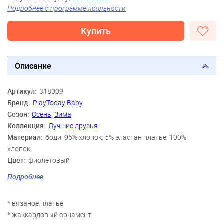
Подробнее о программе лояльности
Купить
Описание
Артикул:
318009
Бренд:
PlayToday Baby
Сезон:
Осень
,
Зима
Коллекция:
Лучшие друзья
Материал:
боди: 95% хлопок, 5% эластан платье: 100%
хлопок
Цвет:
фиолетовый
Скидка:
35%
Подробнее
Пол:
Девочки
Возраст:
3 мес., 6 мес., 9 мес., 12 мес., 18 мес.
* вязаное платье
Персонаж:
101 далматинец
* жаккардовый орнамент