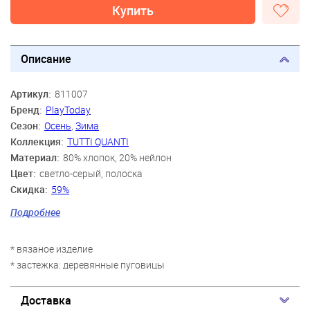
Купить
Описание
Артикул:
811007
Бренд:
PlayToday
Сезон:
Осень
,
Зима
Коллекция:
TUTTI QUANTI
Материал:
80% хлопок, 20% нейлон
Цвет:
светло-серый, полоска
Скидка:
59%
Пол:
Мальчики
Подробнее
Возраст:
3 года, 4 года, 5 лет, 6 лет, 7 лет, 8 лет, 9 лет
* вязаное изделие
* застежка: деревянные пуговицы
Доставка