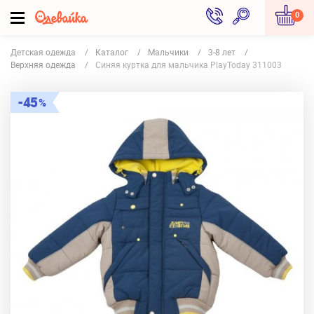
0
Детская одежда
Каталог
Мальчики
3-8 лет
Верхняя одежда
Синяя куртка для мальчика PlayToday 311003
45