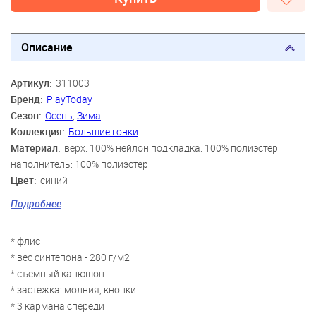
Описание
Артикул:
311003
Бренд:
PlayToday
Сезон:
Осень
,
Зима
Коллекция:
Большие гонки
Материал:
верх: 100% нейлон подкладка: 100% полиэстер
наполнитель: 100% полиэстер
Цвет:
синий
Скидка:
45%
Подробнее
Пол:
Мальчики
Возраст:
2 года, 3 года, 4 года, 5 лет, 6 лет, 7 лет
* флис
Персонаж:
Винни Пух и его друзья
* вес синтепона - 280 г/м2
* съемный капюшон
* застежка: молния, кнопки
* 3 кармана спереди