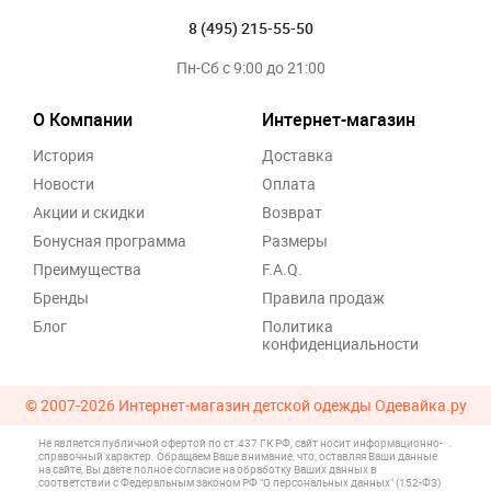
8 (495) 215-55-50
Пн-Сб с 9:00 до 21:00
О Компании
Интернет-магазин
История
Доставка
Новости
Оплата
Акции и скидки
Возврат
Бонусная программа
Размеры
Преимущества
F.A.Q.
Бренды
Правила продаж
Блог
Политика
конфиденциальности
© 2007-2026
Интернет-магазин детской одежды Одевайка.ру
Не является публичной офертой по ст.437 ГК РФ, сайт носит информационно-
.
справочный характер. Обращаем Ваше внимание, что, оставляя Ваши данные
на сайте, Вы даете полное согласие на обработку Ваших данных в
соответствии с Федеральным законом РФ "О персональных данных" (152-ФЗ)