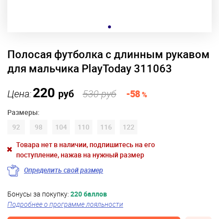
Полосая футболка с длинным рукавом
для мальчика PlayToday 311063
220
Цена:
руб
530 руб
-58
%
Размеры:
92
98
104
110
116
122
Товара нет в наличии, подпишитесь на его
поступление, нажав на нужный размер
Определить свой размер
Бонусы за покупку:
220 баллов
Подробнее о программе лояльности