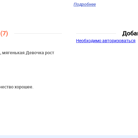
Пол:
Девочки
Подробнее
Возраст:
8 лет, 9 лет, 10 лет, 11
Персонаж:
Твити
ы
(7)
Доба
Необходимо авторизоваться
, мягенькая.Девочка рост
ачество хорошее.