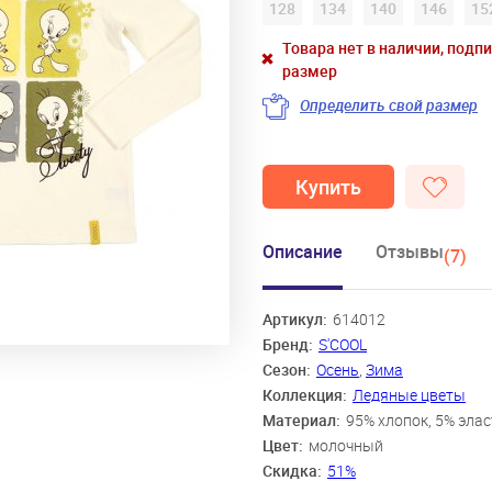
128
134
140
146
15
Товара нет в наличии, подп
размер
Определить свой размер
Купить
Описание
Отзывы
(7)
Артикул:
614012
Бренд:
S'COOL
Сезон:
Осень
,
Зима
Коллекция:
Ледяные цветы
Материал:
95% хлопок, 5% эла
Цвет:
молочный
Скидка:
51%