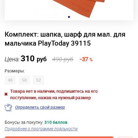
Комплект: шапка, шарф для мал. для
мальчика PlayToday 39115
310
Цена:
руб
490 руб
-37
%
Размеры:
48
50
52
Товара нет в наличии, подпишитесь на его
поступление, нажав на нужный размер
Определить свой размер
Бонусы за покупку:
310 баллов
Подробнее о программе лояльности