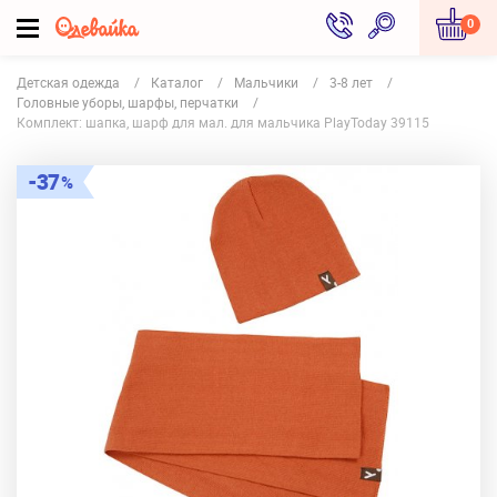
0
Детская одежда
Каталог
Мальчики
3-8 лет
Головные уборы, шарфы, перчатки
Комплект: шапка, шарф для мал. для мальчика PlayToday 39115
37