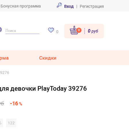
Бонусная программа
Вход
|
Регистрация
0
0
руб
0
рма
Скидки
39276
для девочки PlayToday 39276
уб
-16
%
6
122