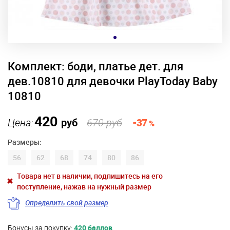
Комплект: боди, платье дет. для
дев.10810 для девочки PlayToday Baby
10810
420
Цена:
руб
670 руб
-37
%
Размеры:
56
62
68
74
80
86
Товара нет в наличии, подпишитесь на его
поступление, нажав на нужный размер
Определить свой размер
Бонусы за покупку:
420 баллов