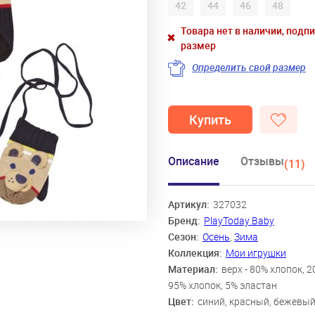
42
44
46
48
Товара нет в наличии, подп
размер
Определить свой размер
Купить
Описание
Отзывы
(11)
Артикул:
327032
Бренд:
PlayToday Baby
Сезон:
Осень
,
Зима
Коллекция:
Мои игрушки
Материал:
верх - 80% хлопок, 
95% хлопок, 5% эластан
Цвет:
синий, красный, бежевы