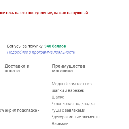
ишитесь на его поступление, нажав на нужный
Бонусы за покупку:
340 баллов
Подробнее о программе лояльности
Доставка и
Преимущества
оплата
магазина
Модный комплект из
шапки и варежек
Шапка
*хлопковая подкладка
20% акрил подкладка -
*уши с завязками
*декоративные элементы
й
Варежки