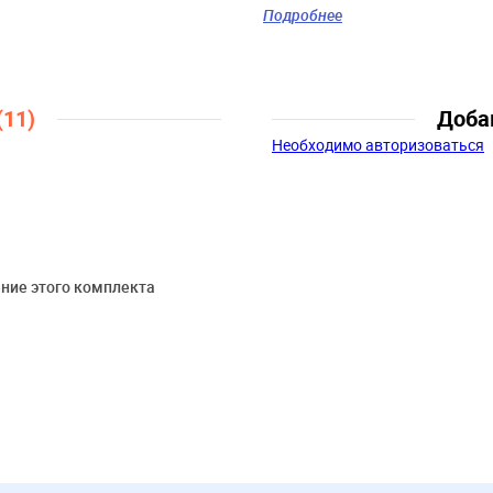
Скидка:
53%
Подробнее
Пол:
Мальчики
Возраст:
6 мес., 9 мес., 12 мес., 
(11)
Доба
Необходимо авторизоваться
ние этого комплекта