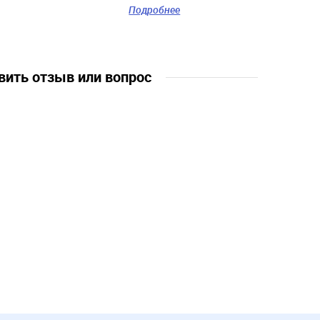
*хлопковая подкладка
Подробнее
*декоративные элементы
18 мес.
вить отзыв или вопрос