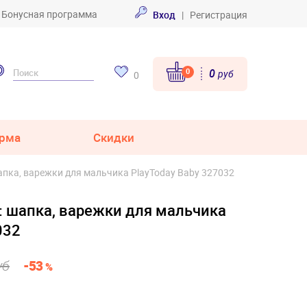
Бонусная программа
Вход
|
Регистрация
0
0
руб
0
рма
Скидки
пка, варежки для мальчика PlayToday Baby 327032
 шапка, варежки для мальчика
032
уб
-53
%