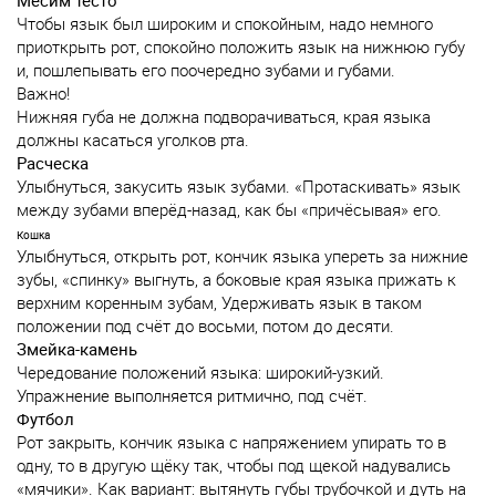
Месим тесто
Чтобы язык был широким и спокойным, надо немного
приоткрыть рот, спокойно положить язык на нижнюю губу
и, пошлепывать его поочередно зубами и губами.
Важно!
Нижняя губа не должна подворачиваться, края языка
должны касаться уголков рта.
Расческа
Улыбнуться, закусить язык зубами. «Протаскивать» язык
между зубами вперёд-назад, как бы «причёсывая» его.
Кошка
Улыбнуться, открыть рот, кончик языка упереть за нижние
зубы, «спинку» выгнуть, а боковые края языка прижать к
верхним коренным зубам, Удерживать язык в таком
положении под счёт до восьми, потом до десяти.
Змейка-камень
Чередование положений языка: широкий-узкий.
Упражнение выполняется ритмично, под счёт.
Футбол
Рот закрыть, кончик языка с напряжением упирать то в
одну, то в другую щёку так, чтобы под щекой надувались
«мячики». Как вариант: вытянуть губы трубочкой и дуть на