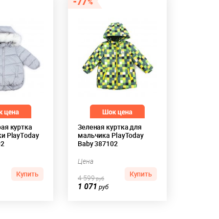
77
рая куртка
Зеленая куртка для
и PlayToday
мальчика PlayToday
02
Baby 387102
Цена
Купить
Купить
4 599
руб
1 071
руб