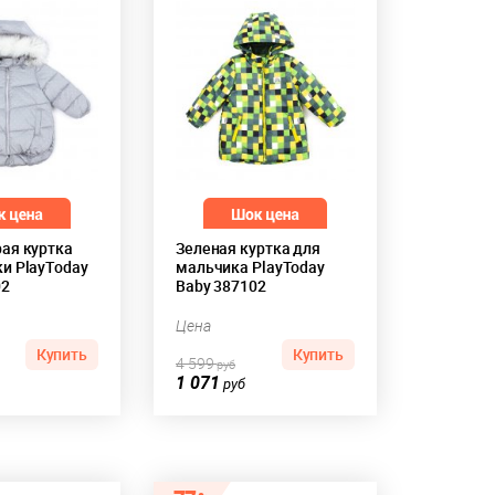
рая куртка
Зеленая куртка для
и PlayToday
мальчика PlayToday
02
Baby 387102
Цена
Купить
Купить
4 599
руб
1 071
руб