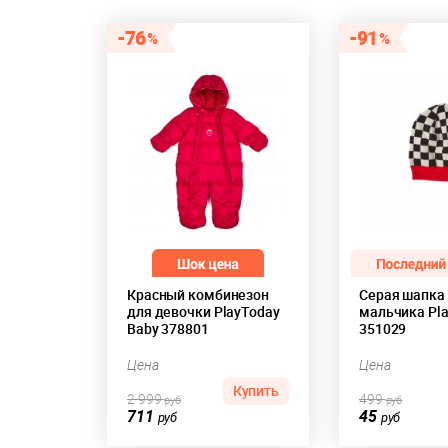
76
91
Красный комбинезон
Серая шапка
для девочки PlayToday
мальчика Pl
Baby 378801
351029
Цена
Цена
Купить
2 999
499
руб
руб
711
45
руб
руб