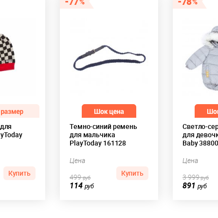
77
78
 для
Темно-синий ремень
Светло-се
ayToday
для мальчика
для девочк
PlayToday 161128
Baby 3880
Цена
Цена
Купить
Купить
499
3 999
руб
руб
114
891
руб
руб