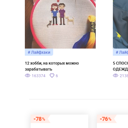
# Лайфхаки
# Лай
12 хобби, на которых можно
5 СПОС
зарабатывать
ОДЕЖД
163374
6
213
78
76