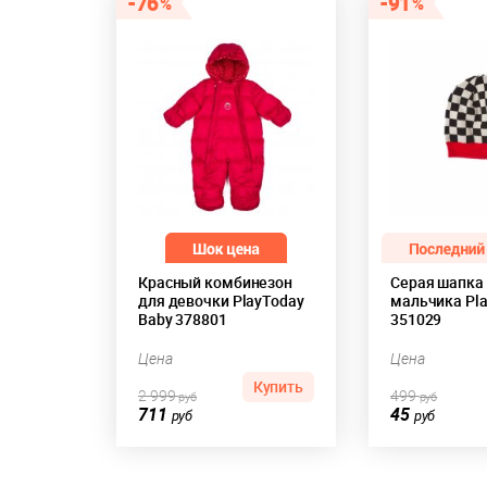
76
91
Красный комбинезон
Серая шапка
для девочки PlayToday
мальчика Pl
Baby 378801
351029
Цена
Цена
Купить
2 999
499
руб
руб
711
45
руб
руб