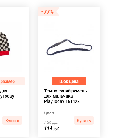
77
 для
Темно-синий ремень
ayToday
для мальчика
PlayToday 161128
Цена
Купить
Купить
499
руб
114
руб