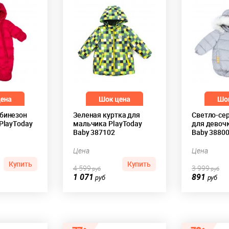
бинезон
Зеленая куртка для
Светло-се
PlayToday
мальчика PlayToday
для девочк
Baby 387102
Baby 3880
Цена
Цена
Купить
Купить
4 599
3 999
руб
руб
1 071
891
руб
руб