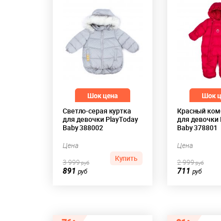
Светло-серая куртка
Красный ком
для девочки PlayToday
для девочки 
Baby 388002
Baby 378801
Цена
Цена
Купить
3 999
2 999
руб
руб
891
711
руб
руб