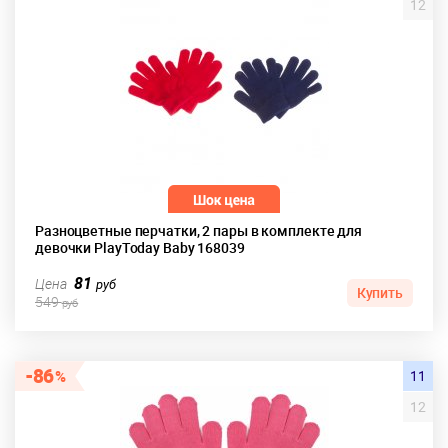
12
Разноцветные перчатки, 2 пары в комплекте для
девочки PlayToday Baby 168039
81
Цена
руб
Купить
549
руб
86
11
12