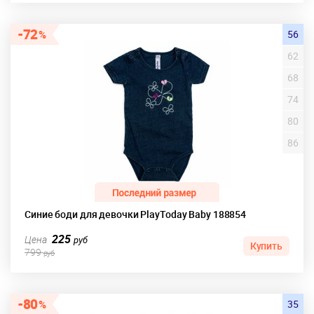
72
56
62
68
74
80
86
Синие боди для девочки PlayToday Baby 188854
225
Цена
руб
Купить
799
руб
80
35