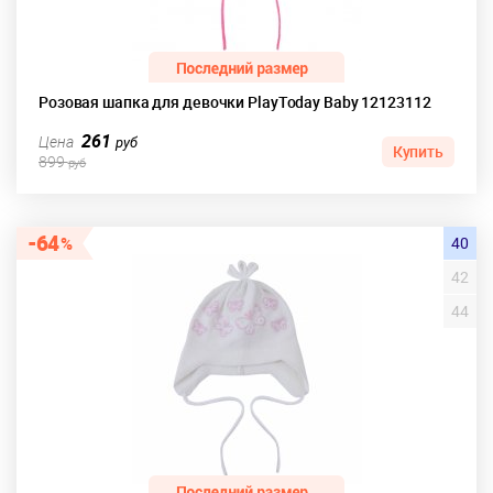
Розовая шапка для девочки PlayToday Baby 12123112
261
Цена
руб
Купить
899
руб
64
40
42
44