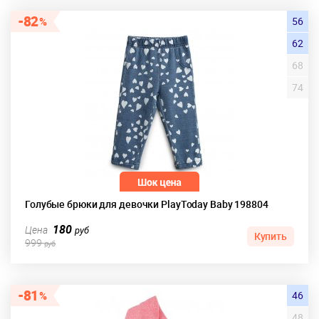
82
56
62
68
74
Голубые брюки для девочки PlayToday Baby 198804
180
Цена
руб
Купить
999
руб
81
46
48