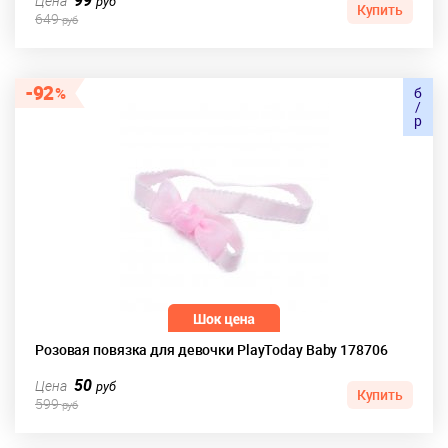
99
Цена
руб
Купить
649
руб
92
б
/
р
Розовая повязка для девочки PlayToday Baby 178706
50
Цена
руб
Купить
599
руб