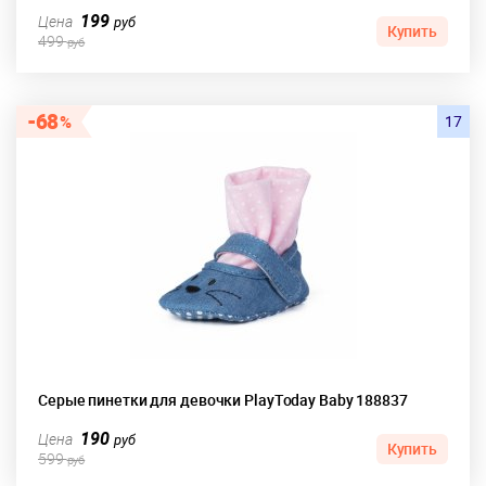
199
Цена
руб
Купить
499
руб
68
17
Серые пинетки для девочки PlayToday Baby 188837
190
Цена
руб
Купить
599
руб