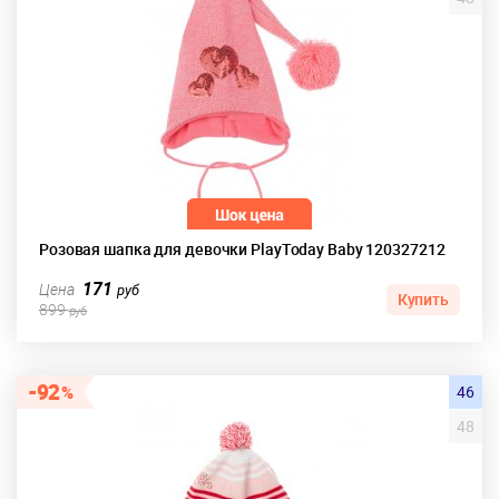
Розовая шапка для девочки PlayToday Baby 120327212
171
Цена
руб
Купить
899
руб
92
46
48