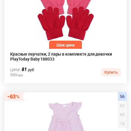
Красные перчатки, 2 пары в комплекте для девочки
PlayToday Baby 188033
81
Цена
руб
Купить
599
руб
63
56
62
68
74