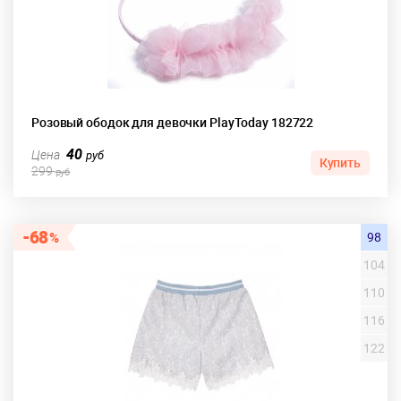
Розовый ободок для девочки PlayToday 182722
40
Цена
руб
Купить
299
руб
68
98
104
110
116
122