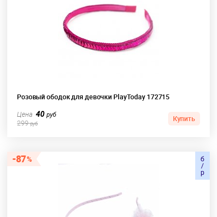
Розовый ободок для девочки PlayToday 172715
40
Цена
руб
Купить
299
руб
87
б
/
р