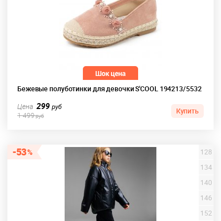
Бежевые полуботинки для девочки S'COOL 194213/5532
299
Цена
руб
Купить
1 499
руб
53
128
134
140
146
152