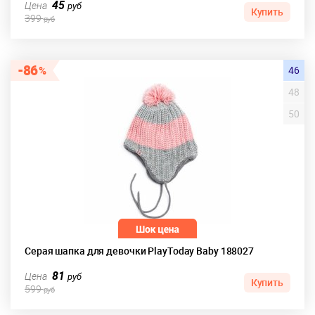
45
Цена
руб
Купить
399
руб
86
46
48
50
Серая шапка для девочки PlayToday Baby 188027
81
Цена
руб
Купить
599
руб