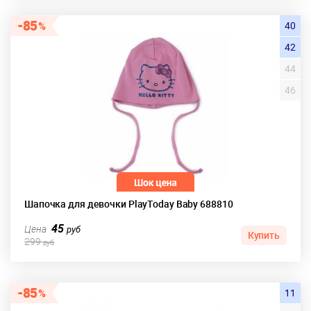
85
40
42
44
46
Шапочка для девочки PlayToday Baby 688810
45
Цена
руб
Купить
299
руб
85
11