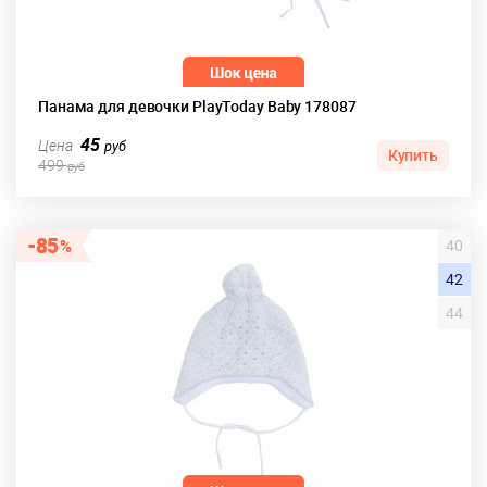
Панама для девочки PlayToday Baby 178087
45
Цена
руб
Купить
499
руб
85
40
42
44