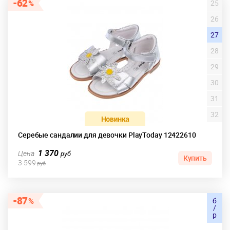
62
25
26
27
28
29
30
31
32
Серебые сандалии для девочки PlayToday 12422610
1 370
Цена
руб
Купить
3 599
руб
87
б
/
р