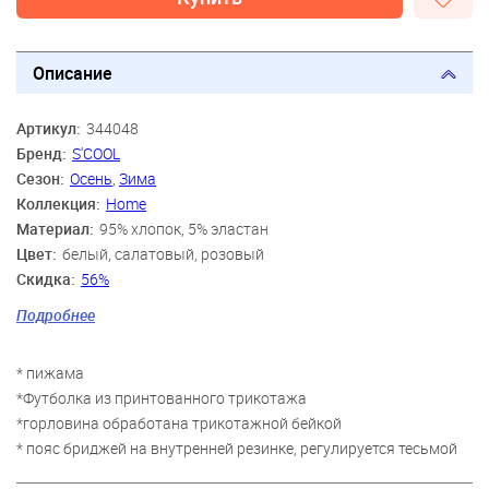
Описание
Артикул:
344048
Бренд:
S'COOL
Сезон:
Осень
,
Зима
Коллекция:
Home
Материал:
95% хлопок, 5% эластан
Цвет:
белый, салатовый, розовый
Скидка:
56%
Пол:
Девочки
Подробнее
Возраст:
8 лет, 9 лет, 10 лет, 11 лет, 12 лет, 13 лет, 14 лет
* пижама
*Футболка из принтованного трикотажа
*горловина обработана трикотажной бейкой
* пояс бриджей на внутренней резинке, регулируется тесьмой