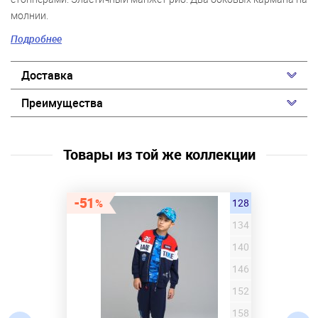
молнии.
Внутренний карман со строкой для имени и телефона.
Подробнее
Текстильный клапан для защиты подбородка при
застегивании молнии. Светоотражающие элементы.
Доставка
*температурный режим является рекомендованным,
Преимущества
необходимо учитывать уровень активности ребенка и
многослойность поддевочной одежды.
Товары из той же коллекции
51
128
134
140
146
152
158