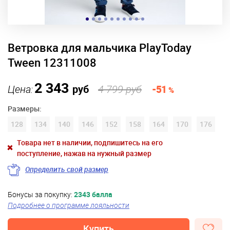
Ветровка для мальчика PlayToday
Tween 12311008
2 343
Цена:
руб
4 799 руб
-51
%
Размеры:
128
134
140
146
152
158
164
170
176
Товара нет в наличии, подпишитесь на его
поступление, нажав на нужный размер
Определить свой размер
Бонусы за покупку:
2343 балла
Подробнее о программе лояльности
Купить