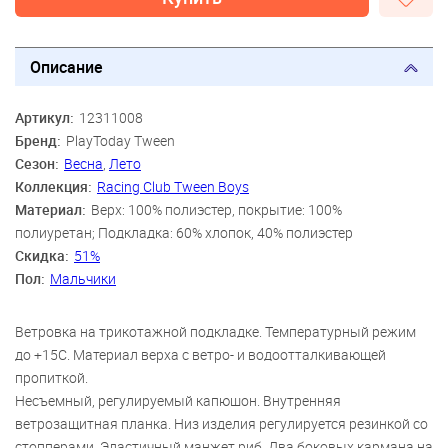
Описание
Артикул:
12311008
Бренд:
PlayToday Tween
Сезон:
Весна
,
Лето
Коллекция:
Racing Club Tween Boys
Материал:
Верх: 100% полиэстер, покрытие: 100%
полиуретан; Подкладка: 60% хлопок, 40% полиэстер
Скидка:
51%
Пол:
Мальчики
Ветровка на трикотажной подкладке. Температурный режим
до +15C. Материал верха c ветро- и водоотталкивающей
пропиткой.
Несъемный, регулируемый капюшон. Внутренняя
ветрозащитная планка. Низ изделия регулируется резинкой со
стопперами. Эластичный манжет риб. Два боковых кармана на