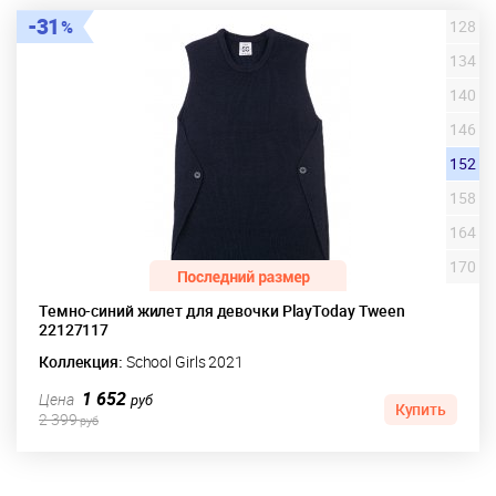
31
128
134
140
146
152
158
164
170
Темно-синий жилет для девочки PlayToday Tween
22127117
Коллекция:
School Girls 2021
1 652
Цена
руб
Купить
2 399
руб