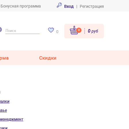
Бонусная программа
Вход
|
Регистрация
0
0
руб
0
рма
Скидки
ы
малки
овье
-менеджмент
хаки