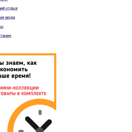
ий отдых
ая мода
ры
тание