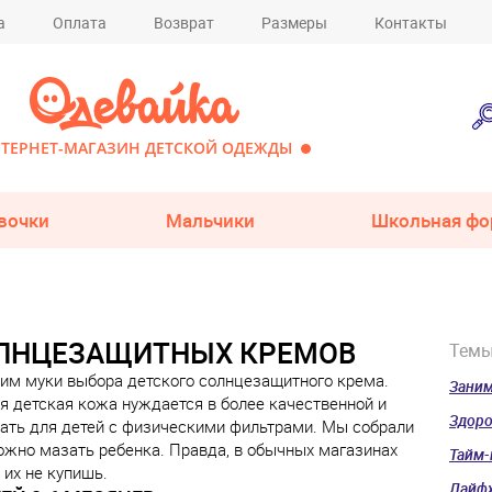
а
Оплата
Возврат
Размеры
Контакты
ТЕРНЕТ-МАГАЗИН ДЕТСКОЙ ОДЕЖДЫ
вочки
Мальчики
Школьная фо
ОЛНЦЕЗАЩИТНЫХ КРЕМОВ
Тем
ним муки выбора детского солнцезащитного крема.
Зани
я детская кожа нуждается в более качественной и
Здор
рать для детей с физическими фильтрами. Мы собрали
жно мазать ребенка. Правда, в обычных магазинах
Тайм
 их не купишь.
Лайф