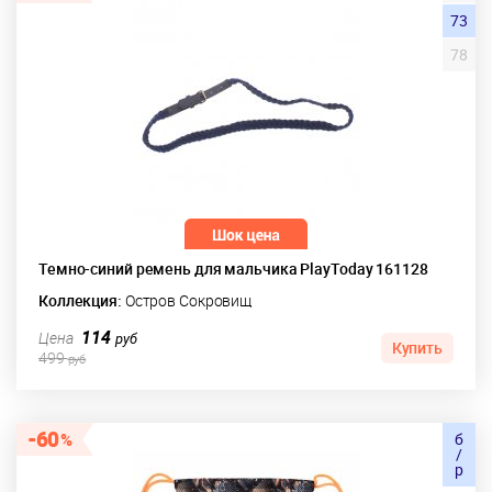
73
78
Темно-синий ремень для мальчика PlayToday 161128
Коллекция:
Остров Сокровищ
114
Цена
руб
Купить
499
руб
60
б
/
р