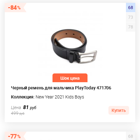
84
68
73
78
Черный ремень для мальчика PlayToday 471706
Коллекция:
New Year 2021 Kids Boys
81
Цена
руб
Купить
499
руб
77
68