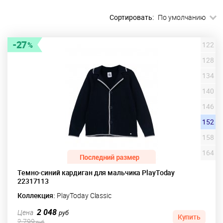
Сортировать:
По умолчанию
27
122
128
134
140
146
152
158
164
Темно-синий кардиган для мальчика PlayToday
22317113
Коллекция:
PlayToday Classic
2 048
Цена
руб
Купить
2 799
руб